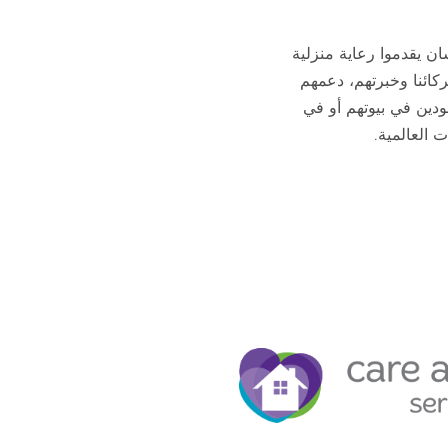
صحية عشان يقدموا رعاية منزلية
نا في Care at Home Services بنستفيد من شركائنا وخبرتهم، دعمهم
ودين في بيوتهم أو في
 العالمية.