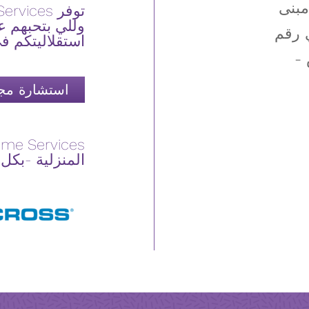
 مبنى
وللي بتحبهم ع
 رقم
استقلاليتكم في
 -
استشارة مجا
المنزلية -بكل فخر- لشر