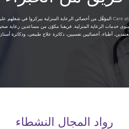
فريق Care at Home Services المؤهَّل من أخصائي الرعاية المنزلية بيركزوا في ش
توى خدمات الرعاية المنزلية. فريقنا مكوّن من مساعدين رعاية صح
تمدين، أطباء، أخصائيين نفسيين، دكاترة علاج طبيعي، ودكاترة أسنان
رواد المجال النشطاء