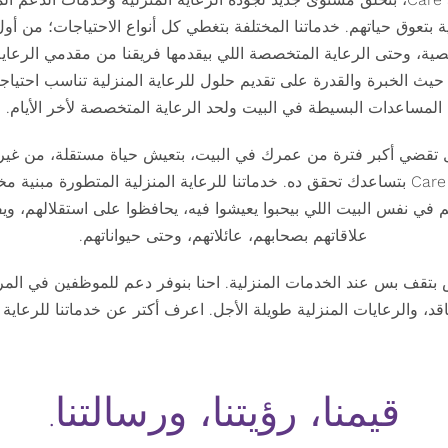
تعوق حياتهم. خدماتنا المختلفة بتغطي كل أنواع الاحتياجات؛ من أو
ية، وحتى الرعاية المتخصصة اللي بيقدمها فريقنا من مقدمي الرعاي
حيث الخبرة والقدرة على تقديم حلول للرعاية المنزلية تناسب احتي
المساعدات البسيطة في البيت ولحد الرعاية المتخصصة لأخر الأيام.
 تقضي أكبر فترة من عمرك في البيت، بتعيش حياة مستقلة، من غير 
Care at Home Services بتساعدك تحقق ده. خدماتنا للرعاية المنزلية المتطورة
م في نفس البيت اللي بيحبوا يعيشوا فيه، يحافظوا على استقلالهم، و
علاقاتهم بصحابهم، عائلاتهم، وحتى حيواناتهم.
تقف بس عند الخدمات المنزلية. احنا بنوفر دعم للموظفين في المر
قد، والرعايات المنزلية طويلة الأجل. اعرف أكتر عن خدماتنا للرعاية
قيمنا، رؤيتنا، ورسالتنا.