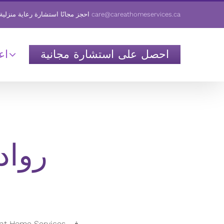
care@careathomeservices.ca
أو
احجز
مجانًا
استشارة رعاية منزلية 
احصل على استشارة مجانية
اع
رواد 