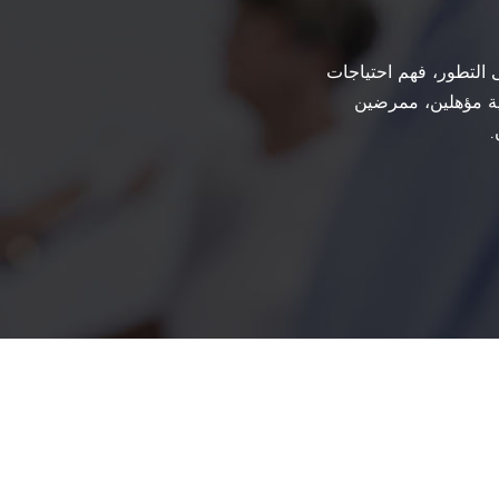
غلهم على التطور، فهم احتياجات
ية مؤهلين، ممرضين
.