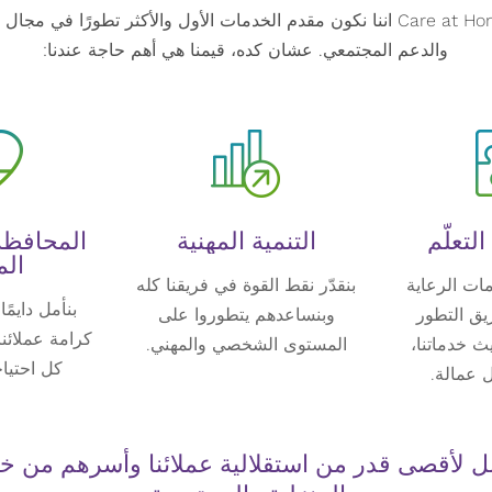
بنطمح في Care at Home Services اننا نكون مقدم الخدمات الأول والأكثر تطورًا 
والدعم المجتمعي. عشان كده، قيمنا هي أهم حاجة عندنا:
لتعلّم
التنمية المهنية
المحافظة
ال
ات الرعاية
بنقدّر نقط القوة في فريقنا كله
بنأمل دايمً
يق التطور
وبنساعدهم يتطوروا على
كرامة عملائ
ث خدماتنا،
المستوى الشخصي والمهني.
كل احتياج
 عمالة.
وصل لأقصى قدر من استقلالية عملائنا وأسرهم من خ